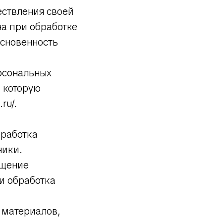
ествления своей
а при обработке
основенность
рсональных
 которую
ru/.
бработка
ники.
ащение
и обработка
 материалов,