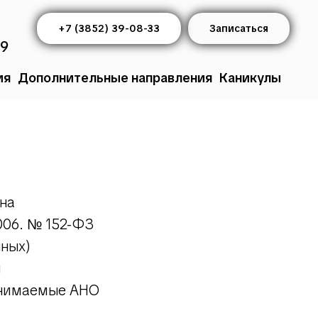
+7 (3852) 39-08-33
Записаться
09
ия
Дополнительные направления
Каникулы
на
2006. № 152-ФЗ
нных)
ы
инимаемые АНО