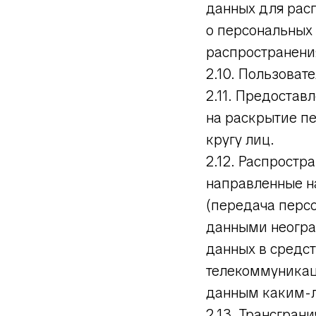
данных для рас
о персональных
распространени
2.10. Пользовате
2.11. Предоста
на раскрытие п
кругу лиц.
2.12. Распрост
направленные н
(передача перс
данными неогран
данных в средс
телекоммуникац
данным каким-л
2.13. Трансгра