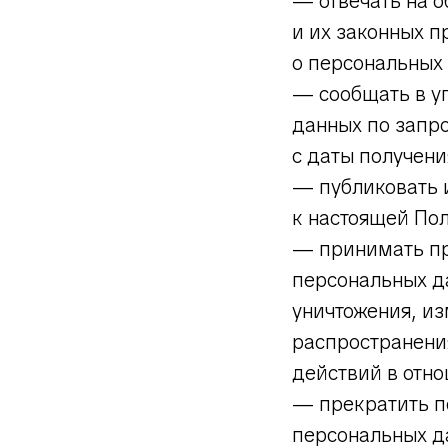
— отвечать на 
и их законных п
о персональных
— сообщать в у
данных по запро
с даты получени
— публиковать 
к настоящей По
— принимать пр
персональных да
уничтожения, из
распространени
действий в отн
— прекратить п
персональных д