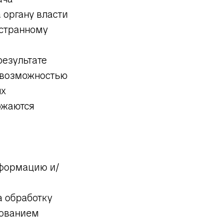
 органу власти
остранному
результате
евозможностью
ых
ожаются
нформацию и/
а обработку
бованием