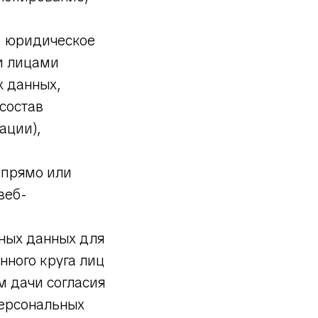
, юридическое
и лицами
 данных,
состав
ации),
 прямо или
веб-
ных данных для
нного круга лиц
м дачи согласия
персональных