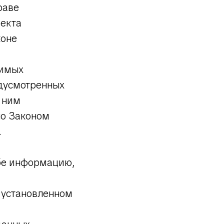
раве
ъекта
коне
димых
едусмотренных
 ним
но Законом
.
ьбе информацию,
 установленном