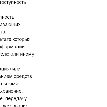
доступность
пность
чивающих
тв.
ьтате которых
информации
телю или иному
ация) или
анием средств
нальными
 хранение,
е, передачу
блокирование,