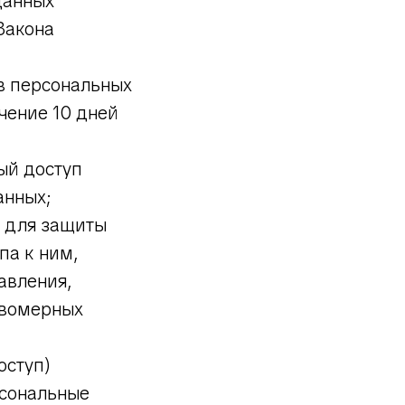
данных
Закона
в персональных
чение 10 дней
ый доступ
анных;
 для защиты
па к ним,
авления,
авомерных
оступ)
рсональные